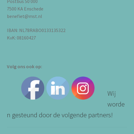
Postbus 50 000
7500 KA Enschede
benefiet@mst.nl
IBAN: NL78RABO0133135322
KvK: 08160427
Volg ons ook op:
Wij
worde
n gesteund door de volgende partners!