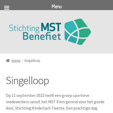
Menu
Ga
Ga
door
naar
naar
de
navigatie
inhoud
Home
Singelloop
Singelloop
Op 11 september 2022 heeft een groep sportieve
medewerkers vanuit het MST 8 km gerend voor het goede
doel, Stichting Kinderlach Twente. Een prachtige dag