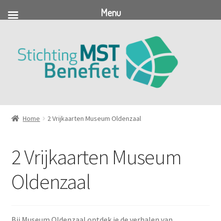
Menu
Ga
Ga
door
naar
naar
de
navigatie
inhoud
Home
2 Vrijkaarten Museum Oldenzaal
2 Vrijkaarten Museum
Oldenzaal
Bij Museum Oldenzaal ontdek je de verhalen van