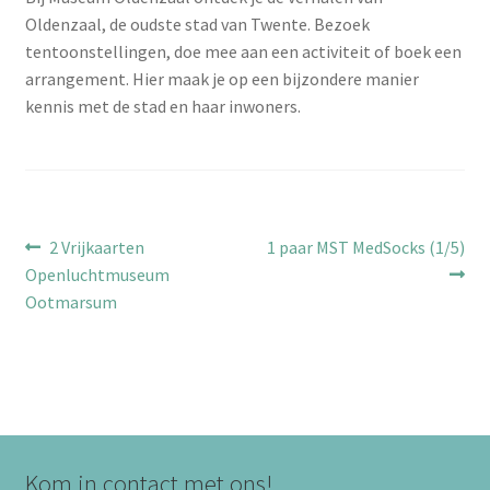
Oldenzaal, de oudste stad van Twente. Bezoek
tentoonstellingen, doe mee aan een activiteit of boek een
arrangement. Hier maak je op een bijzondere manier
kennis met de stad en haar inwoners.
Bericht
Vorig
Volgend
2 Vrijkaarten
1 paar MST MedSocks (1/5)
bericht:
bericht:
Openluchtmuseum
navigatie
Ootmarsum
Kom in contact met ons!