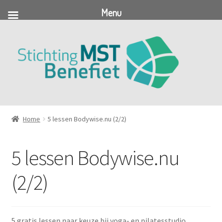
Menu
Ga
Ga
door
naar
naar
de
navigatie
inhoud
Home
5 lessen Bodywise.nu (2/2)
5 lessen Bodywise.nu
(2/2)
5 gratis lessen naar keuze bij yoga- en pilatesstudio