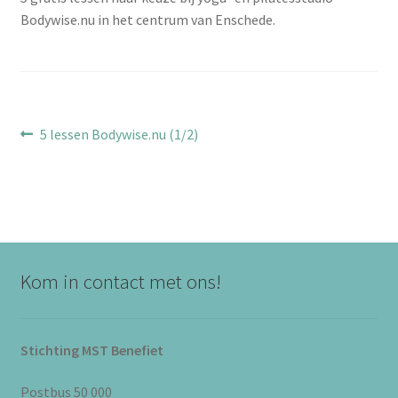
Bodywise.nu in het centrum van Enschede.
Bericht
Vorig
5 lessen Bodywise.nu (1/2)
bericht:
navigatie
Kom in contact met ons!
Stichting MST Benefiet
Postbus 50 000