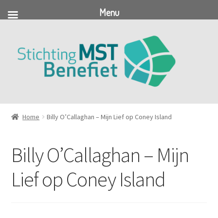
Menu
Ga
Ga
door
naar
naar
de
navigatie
inhoud
Home
Billy O’Callaghan – Mijn Lief op Coney Island
Billy O’Callaghan – Mijn
Lief op Coney Island