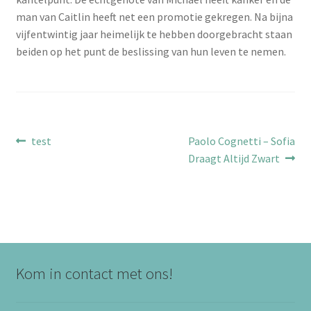
man van Caitlin heeft net een promotie gekregen. Na bijna
vijfentwintig jaar heimelijk te hebben doorgebracht staan
beiden op het punt de beslissing van hun leven te nemen.
Bericht
Vorig
Volgend
test
Paolo Cognetti – Sofia
bericht:
bericht:
Draagt Altijd Zwart
navigatie
Kom in contact met ons!