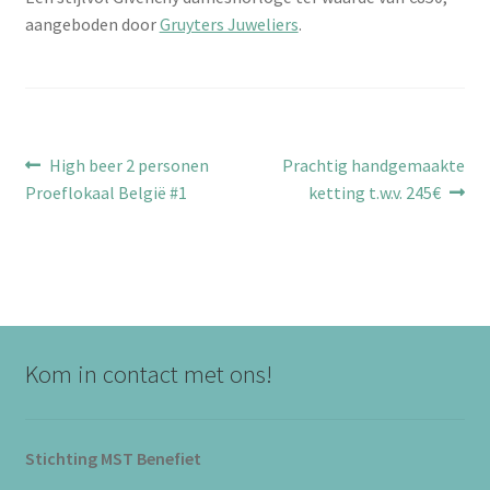
aangeboden door
Gruyters Juweliers
.
Bericht
Vorig
Volgend
High beer 2 personen
Prachtig handgemaakte
bericht:
bericht:
Proeflokaal België #1
ketting t.w.v. 245€
navigatie
Kom in contact met ons!
Stichting MST Benefiet