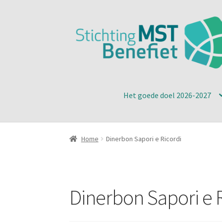
Ga
Ga
door
naar
naar
de
navigatie
inhoud
Het goede doel 2026-2027
Home
Dinerbon Sapori e Ricordi
Dinerbon Sapori e 