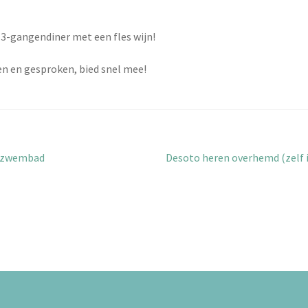
n 3-gangendiner met een fles wijn!
ien en gesproken, bied snel mee!
Volgend
n zwembad
Desoto heren overhemd (zelf i
bericht: