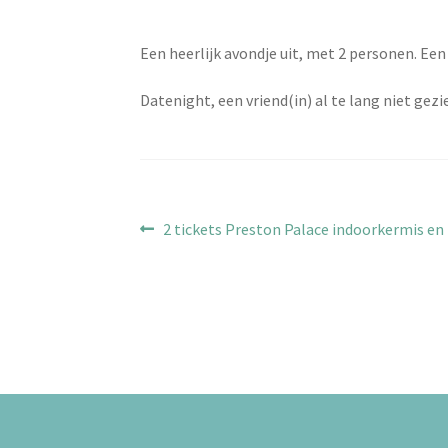
Een heerlijk avondje uit, met 2 personen. Ee
Datenight, een vriend(in) al te lang niet gez
Bericht
Vorig
2 tickets Preston Palace indoorkermis e
bericht:
navigatie