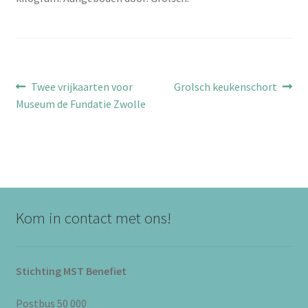
Bericht
Vorig
Volgend
Twee vrijkaarten voor
Grolsch keukenschort
bericht:
bericht:
Museum de Fundatie Zwolle
navigatie
Kom in contact met ons!
Stichting MST Benefiet
Postbus 50 000