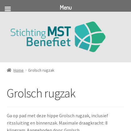
Menu
Ga
Ga
door
naar
naar
de
navigatie
inhoud
Home
Grolsch rugzak
Grolsch rugzak
Ga op pad met deze hippe Grolsch rugzak, inclusief
ritssluiting en binnenzak. Maximale draagkracht: 8
kilogram. Aangeboden door: Grolsch.