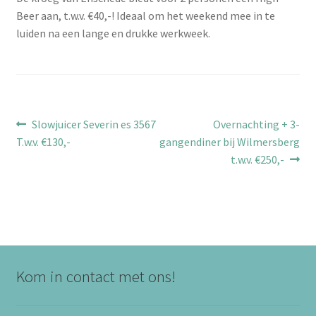
Beer aan, t.w.v. €40,-! Ideaal om het weekend mee in te
luiden na een lange en drukke werkweek.
Bericht
Vorig
Volgend
Slowjuicer Severin es 3567
Overnachting + 3-
bericht:
bericht:
T.w.v. €130,-
gangendiner bij Wilmersberg
navigatie
t.w.v. €250,-
Kom in contact met ons!