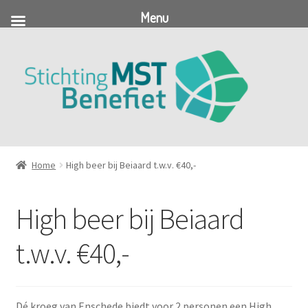
Menu
Ga
Ga
door
naar
naar
de
navigatie
inhoud
Home
High beer bij Beiaard t.w.v. €40,-
High beer bij Beiaard
t.w.v. €40,-
Dé kroeg van Enschede biedt voor 2 personen een High