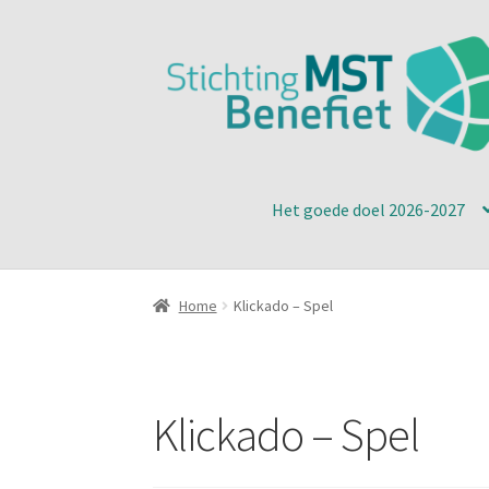
Ga
Ga
door
naar
naar
de
navigatie
inhoud
Het goede doel 2026-2027
Home
Klickado – Spel
Klickado – Spel