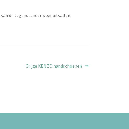
 van de tegenstander weer uitvallen.
Volgend
Grijze KENZO handschoenen
bericht: