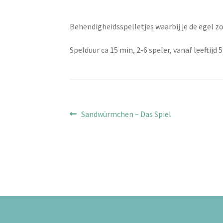
Behendigheidsspelletjes waarbij je de egel z
Spelduur ca 15 min, 2-6 speler, vanaf leeftijd 5 
Bericht
Vorig
Sandwürmchen – Das Spiel
bericht:
navigatie