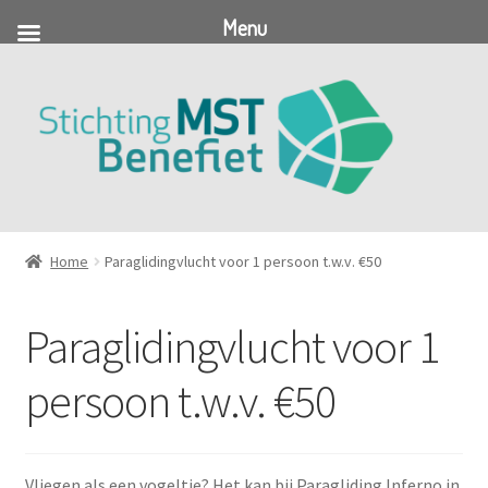
Menu
Ga
Ga
door
naar
naar
de
navigatie
inhoud
Home
Paraglidingvlucht voor 1 persoon t.w.v. €50
Paraglidingvlucht voor 1
persoon t.w.v. €50
Vliegen als een vogeltje? Het kan bij Paragliding Inferno in