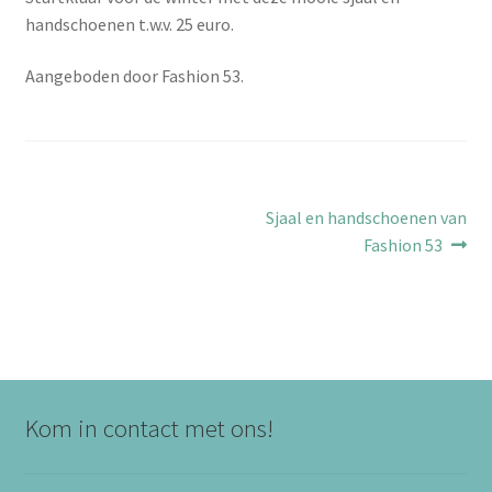
handschoenen t.w.v. 25 euro.
Aangeboden door Fashion 53.
Bericht
Volgend
Sjaal en handschoenen van
bericht:
Fashion 53
navigatie
Kom in contact met ons!