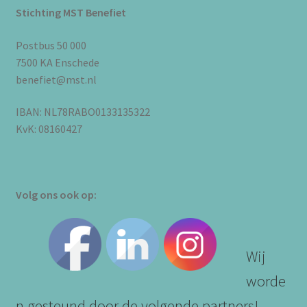
Stichting MST Benefiet
Postbus 50 000
7500 KA Enschede
benefiet@mst.nl
IBAN: NL78RABO0133135322
KvK: 08160427
Volg ons ook op:
Wij
worde
n gesteund door de volgende partners!