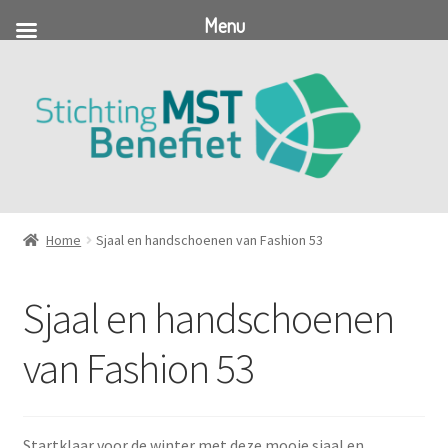
Menu
Ga
Ga
door
naar
naar
de
navigatie
inhoud
Home
Sjaal en handschoenen van Fashion 53
Sjaal en handschoenen
van Fashion 53
Startklaar voor de winter met deze mooie sjaal en