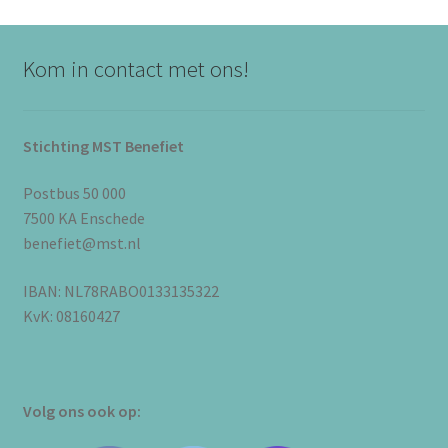
Kom in contact met ons!
Stichting MST Benefiet
Postbus 50 000
7500 KA Enschede
benefiet@mst.nl
IBAN: NL78RABO0133135322
KvK: 08160427
Volg ons ook op: