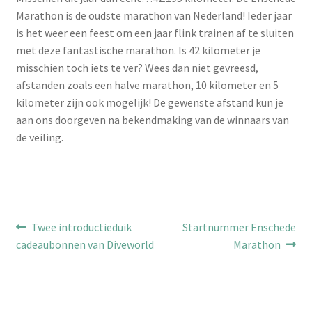
Marathon is de oudste marathon van Nederland! Ieder jaar
is het weer een feest om een jaar flink trainen af te sluiten
met deze fantastische marathon. Is 42 kilometer je
misschien toch iets te ver? Wees dan niet gevreesd,
afstanden zoals een halve marathon, 10 kilometer en 5
kilometer zijn ook mogelijk! De gewenste afstand kun je
aan ons doorgeven na bekendmaking van de winnaars van
de veiling.
Bericht
Vorig
Volgend
Twee introductieduik
Startnummer Enschede
bericht:
bericht:
cadeaubonnen van Diveworld
Marathon
navigatie