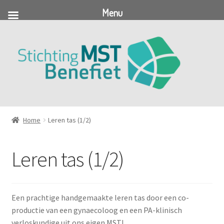
Menu
Ga
Ga
door
naar
naar
de
navigatie
inhoud
Home
Leren tas (1/2)
Leren tas (1/2)
Een prachtige handgemaakte leren tas door een co-
productie van een gynaecoloog en een PA-klinisch
verloskundige uit ons eigen MST!