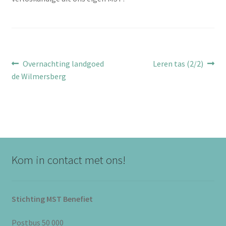
Bericht
Vorig
Volgend
Overnachting landgoed
Leren tas (2/2)
bericht:
bericht:
de Wilmersberg
navigatie
Kom in contact met ons!
Stichting MST Benefiet
Postbus 50 000