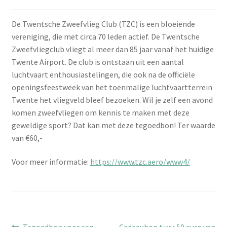
De Twentsche Zweefvlieg Club (TZC) is een bloeiende
vereniging, die met circa 70 leden actief. De Twentsche
Zweefvliegclub vliegt al meer dan 85 jaar vanaf het huidige
Twente Airport. De club is ontstaan uit een aantal
luchtvaart enthousiastelingen, die ook na de officiële
openingsfeestweek van het toenmalige luchtvaartterrein
Twente het vliegveld bleef bezoeken. Wil je zelf een avond
komen zweefvliegen om kennis te maken met deze
geweldige sport? Dat kan met deze tegoedbon! Ter waarde
van €60,-
Voor meer informatie:
https://www.tzc.aero/www4/
Vorig
Volgend