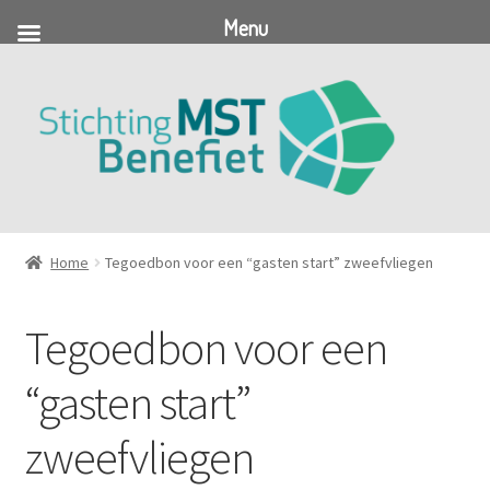
Menu
Ga
Ga
door
naar
naar
de
navigatie
inhoud
Home
Tegoedbon voor een “gasten start” zweefvliegen
Tegoedbon voor een
“gasten start”
zweefvliegen