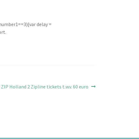
(number1==3){var delay =
rt.
Volgend
ZIP Holland 2 Zipline tickets t.w.v. 60 euro
bericht: