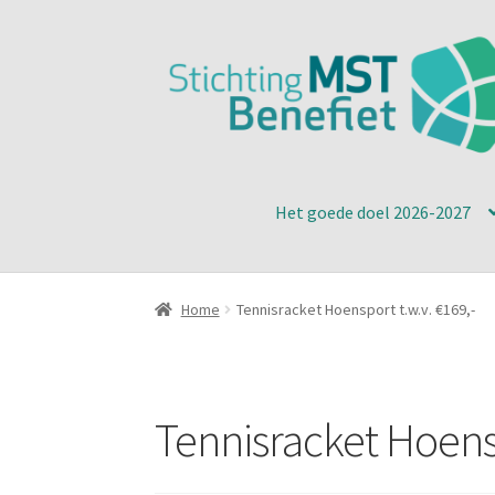
Ga
Ga
door
naar
naar
de
navigatie
inhoud
Het goede doel 2026-2027
Home
Tennisracket Hoensport t.w.v. €169,-
Tennisracket Hoensp