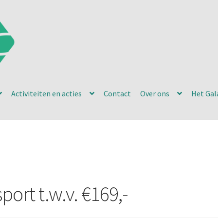
Activiteiten en acties
Contact
Over ons
Het Gal
ort t.w.v. €169,-