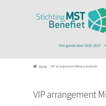
Ga
Ga
door
naar
naar
de
navigatie
inhoud
Het goede doel 2026-2027
Home
VIP arrangement Military Boekelo
VIP arrangement Mi