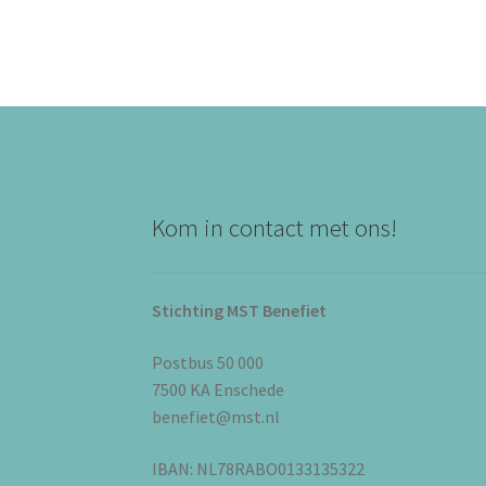
Kom in contact met ons!
Stichting MST Benefiet
Postbus 50 000
7500 KA Enschede
benefiet@mst.nl
IBAN: NL78RABO0133135322