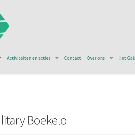
Activiteiten en acties
Contact
Over ons
Het Gal
litary Boekelo