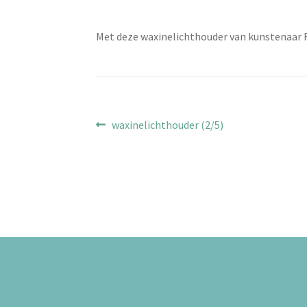
Met deze waxinelichthouder van kunstenaar 
Bericht
Vorig
waxinelichthouder (2/5)
bericht:
navigatie