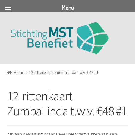
Menu
Ga
Ga
door
naar
naar
de
navigatie
inhoud
Home
12-rittenkaart ZumbaLinda t.w.v. €48 #1
12-rittenkaart
ZumbaLinda t.w.v. €48 #1
Zin aan beweging maar liever niet vast zitten aan een