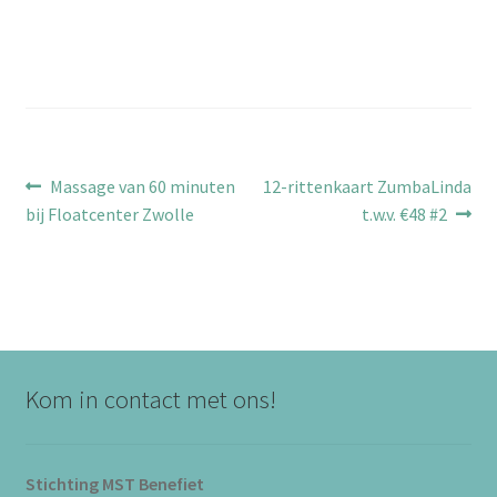
Bericht
Vorig
Volgend
Massage van 60 minuten
12-rittenkaart ZumbaLinda
bericht:
bericht:
bij Floatcenter Zwolle
t.w.v. €48 #2
navigatie
Kom in contact met ons!
Stichting MST Benefiet