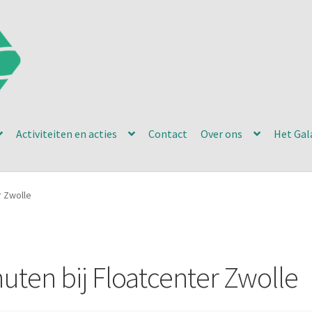
Activiteiten en acties
Contact
Over ons
Het Gal
r Zwolle
uten bij Floatcenter Zwolle